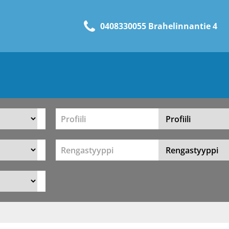
0408330055 Brahelinnantie 4
Profiili
Rengastyyppi