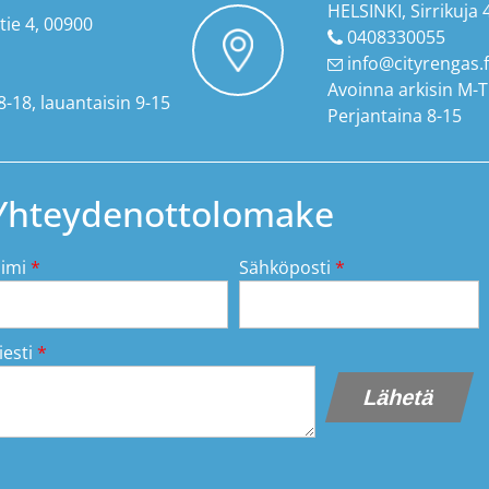
HELSINKI, Sirrikuja 
tie 4, 00900
0408330055
info@cityrengas.f
Avoinna arkisin M-T
8-18, lauantaisin 9-15
Perjantaina 8-15
Yhteydenottolomake
imi
*
Sähköposti
*
iesti
*