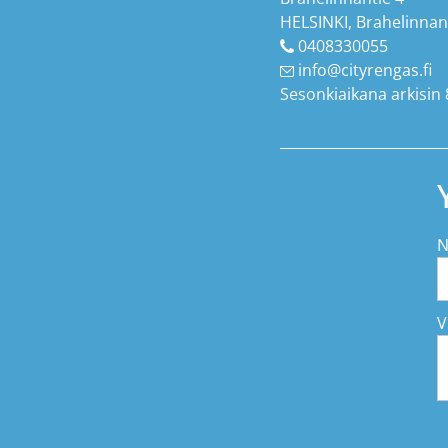
HELSINKI, Brahelinnan
0408330055
info@cityrengas.fi
Sesonkiaikana arkisin 
N
V