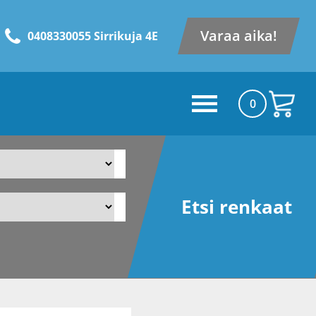
Varaa aika!
0408330055 Sirrikuja 4E
0
Etsi renkaat