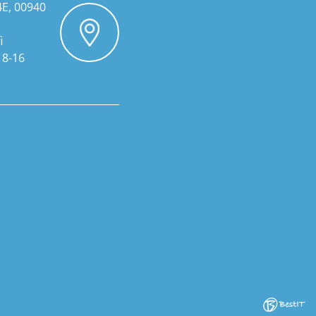
4E, 00940
i
 8-16