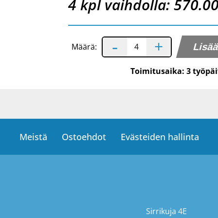
4 kpl vaihdolla: 570.0
-
+
Määrä:
Toimitusaika: 3 työpä
Meistä
Ostoehdot
Evästeiden hallinta
Sirrikuja 4E