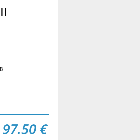
II
dB
 97.50 €