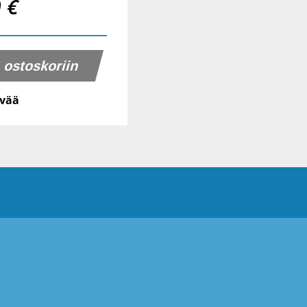
0 €
ivää