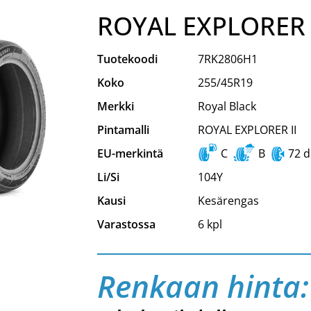
ROYAL EXPLORER 
Tuotekoodi
7RK2806H1
Koko
255/45R19
Merkki
Royal Black
Pintamalli
ROYAL EXPLORER II
EU-merkintä
C
B
72 
Li/Si
104Y
Kausi
Kesärengas
Varastossa
6 kpl
Renkaan hinta: