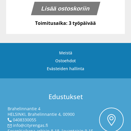
Toimitusaika: 3 työpäivää
Meistä
Ostoehdot
Evästeiden hallinta
Edustukset
Brahelinnantie 4
HELSINKI, Brahelinnantie 4, 00900
0408330055
info@cityrengas.fi
Sesonkiaikana arkisin 8-18, lauantaisin 9-15