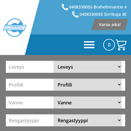
0408330055 Brahelinnantie 4
0408330055 Sirrikuja 4E
Varaa aika!
0
Leveys
Profiili
Vanne
Rengastyyppi