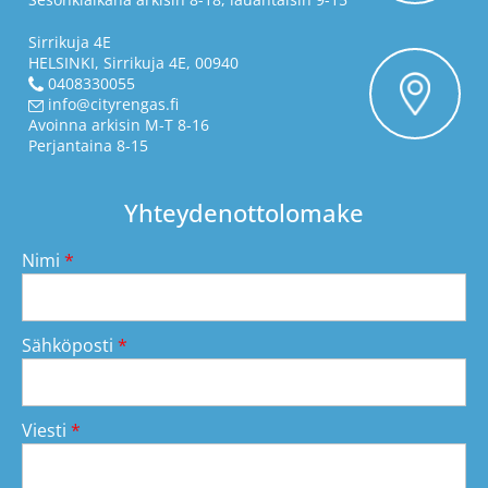
Sirrikuja 4E
HELSINKI, Sirrikuja 4E, 00940
0408330055
info@cityrengas.fi
Avoinna arkisin M-T 8-16
Perjantaina 8-15
Yhteydenottolomake
Nimi
*
Sähköposti
*
Viesti
*