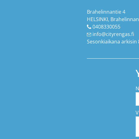
Brahelinnantie 4
HELSINKI, Brahelinnan
0408330055
info@cityrengas.fi
Sesonkiaikana arkisin 
N
V