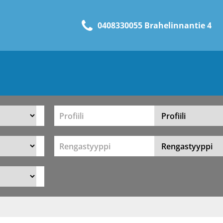
0408330055 Brahelinnantie 4
Profiili
Rengastyyppi