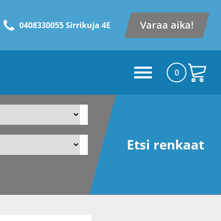
Varaa aika!
0408330055 Sirrikuja 4E
0
Etsi renkaat