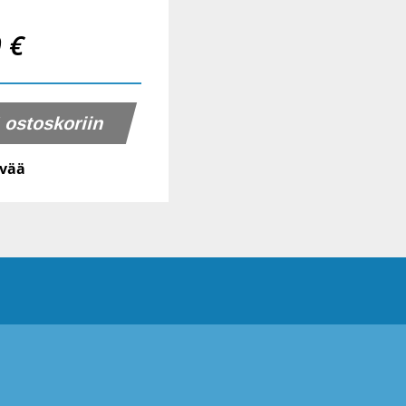
0 €
ivää