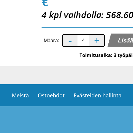
€
4 kpl vaihdolla: 568.6
-
+
Määrä:
Toimitusaika: 3 työpä
Meistä
Ostoehdot
Evästeiden hallinta