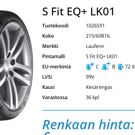
S Fit EQ+ LK01
Tuotekoodi
1026591
Koko
215/60R16
Merkki
Laufenn
Pintamalli
S Fit EQ+ LK01
EU-merkintä
C
B
72 
Li/Si
99V
Kausi
Kesärengas
Varastossa
36 kpl
Renkaan hinta: