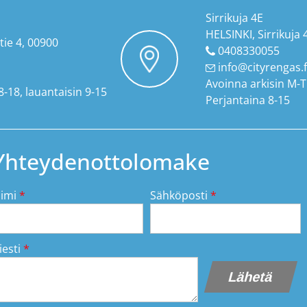
Sirrikuja 4E
HELSINKI, Sirrikuja 
tie 4, 00900
0408330055
info@cityrengas.f
Avoinna arkisin M-T
8-18, lauantaisin 9-15
Perjantaina 8-15
Yhteydenottolomake
imi
*
Sähköposti
*
iesti
*