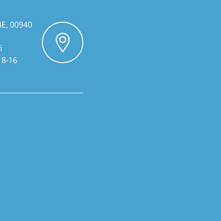
4E, 00940
i
 8-16