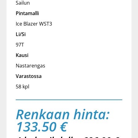
Sailun
Pintamalli
Ice Blazer WST3
Li/Si
97T
Kausi
Nastarengas
Varastossa
58 kpl
Renkaan hinta:
133.50 €