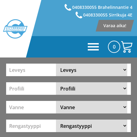
0408330055 Brahelinnantie 4
0408330055 Sirrikuja 4E
Varaa aika!
0
Leveys
Profiili
Vanne
Rengastyyppi