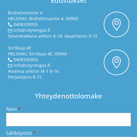
Edustukset
Brahelinnantie 4
HELSINKI, Brahelinnantie 4, 00900
0408330055
info@cityrengas.fi
Sesonkiaikana arkisin 8-18, lauantaisin 9-15
Sirrikuja 4E
HELSINKI, Sirrikuja 4E, 00940
0408330055
info@cityrengas.fi
Avoinna arkisin M-T 8-16
Perjantaina 8-15
Yhteydenottolomake
Nimi
*
Sähköposti
*