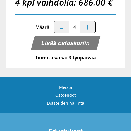
4 kpl vaihdolla: 686.00 €
-
+
Määrä:
Toimitusaika: 3 työpäivää
Meistä
Ostoehdot
Evästeiden hallinta